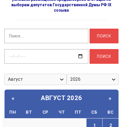
выборам депутатов Государственной Думы РФ IX
созыва
Найти:
Выберите
дату:
АВГУСТ 2026
«
»
ПН
ВТ
СР
ЧТ
ПТ
СБ
ВС
1
2