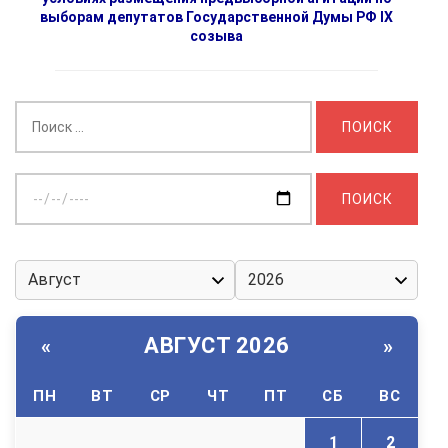
выборам депутатов Государственной Думы РФ IX
созыва
Найти:
Выберите
дату:
АВГУСТ 2026
«
»
ПН
ВТ
СР
ЧТ
ПТ
СБ
ВС
1
2