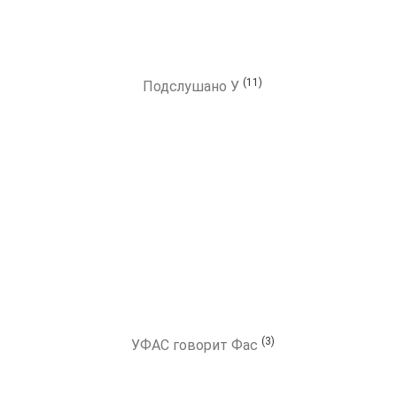
(11)
Подслушано У
(3)
УФАС говорит Фас