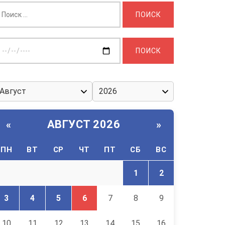
айти:
ыберите
ату:
АВГУСТ 2026
«
»
ПН
ВТ
СР
ЧТ
ПТ
СБ
ВС
1
2
3
4
5
6
7
8
9
10
11
12
13
14
15
16