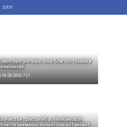
ДЗЕН
овую прогулочную зону благоустроили в
Челябинске
06.08.2026 7:21
а участке трассы М5 в Челябинской
области временно полностью остановят