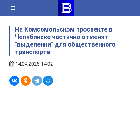
Skip
to
content
На Комсомольском проспекте в
Челябинске частично отменят
"выделенки" для общественного
транспорта
14.04.2025 14:02