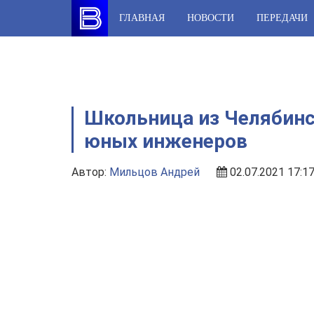
Skip
ГЛАВНАЯ
НОВОСТИ
ПЕРЕДАЧИ
to
content
Школьница из Челябинс
юных инженеров
Автор:
Мильцов Андрей
02.07.2021 17:1