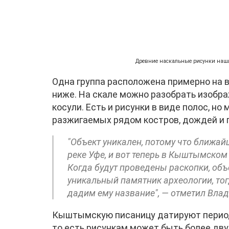
Древние наскальные рисунки нашли 
Одна группа расположена примерно на в
ниже. На скале можно разобрать изобра
косули. Есть и рисунки в виде полос, н
разжигаемых рядом костров, дождей и 
"Объект уникален, потому что ближай
реке Уфе, и вот теперь в Кыштымском
Когда будут проведены раскопки, объ
уникальный памятник археологии, тогд
дадим ему название", — отметил Вла
Кыштымскую писаницу датируют периодо
то есть рисункам может быть более дву