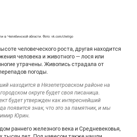
в Челябинской области. Фото: vk.com/chelrgo
ысоте человеческого роста, другая находится
жения человека и животного — лося или
о многие утрачены. Живопись страдала от
перепадов погоды.
ший находится в Нязепетровском районе на
 городском округе будет своя писаница.
ект будет утвержден как интереснейший
а появится знак, что это за памятник, и мы
димир Юрин.
м раннего железного века и Средневековья,
х тысяч лет. Под навесом также нашли