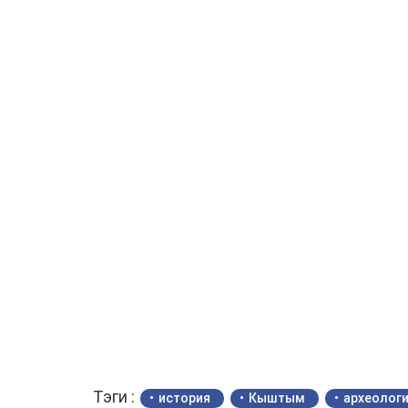
Тэги :
история
Кыштым
археолог