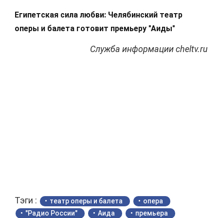
Египетская сила любви: Челябинский театр
оперы и балета готовит премьеру "Аиды"
Служба информации cheltv.ru
Тэги :
театр оперы и балета
опера
"Радио России"
Аида
премьера