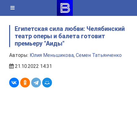
Skip
to
content
Египетская сила любви: Челябинский
театр оперы и балета готовит
премьеру "Аиды"
Авторы:
Юлия Меньшикова
,
Семен Татьянченко
21.10.2022 14:31