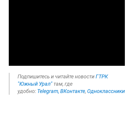
Подпишитесь и читайте новости
ГТРК
"Южный Урал"
там, где
удобно:
Telegram,
ВКонтакте
,
Одноклассники