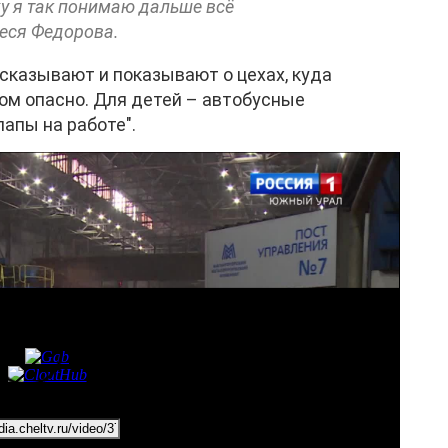
у я так понимаю дальше всё
леся Федорова.
ссказывают и показывают о цехах, куда
ком опасно. Для детей – автобусные
папы на работе".