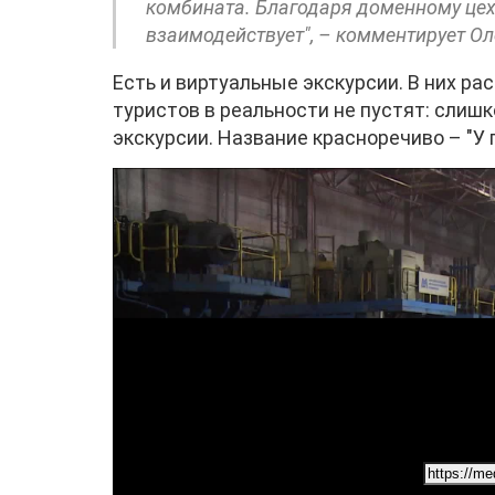
комбината. Благодаря доменному цех
взаимодействует", – комментирует О
Есть и виртуальные экскурсии. В них ра
туристов в реальности не пустят: слиш
экскурсии. Название красноречиво – "У 