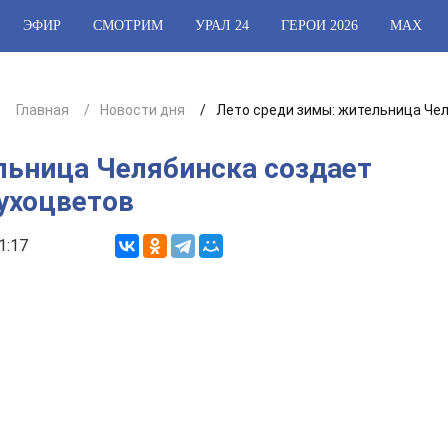
ЭФИР
СМОТРИМ
УРАЛ 24
ГЕРОИ 2026
МАХ
Главная
Новости дня
Лето среди зимы: жительница Че
льница Челябинска создает
ухоцветов
1:17