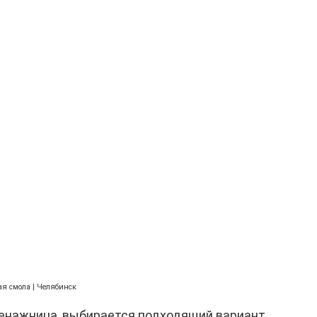
я смола | Челябинск
 менажница, выбирается подходящий вариант