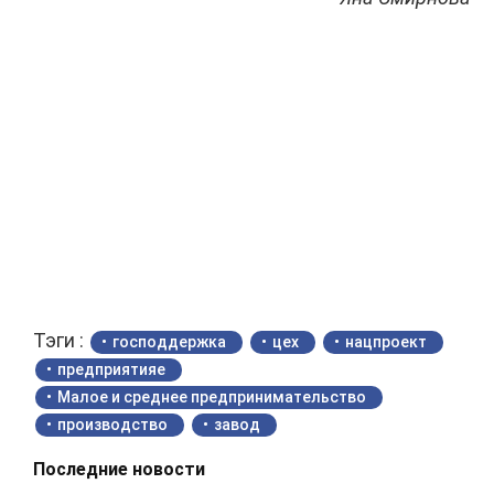
Тэги :
господдержка
цех
нацпроект
предприятияе
Малое и среднее предпринимательство
производство
завод
Последние новости