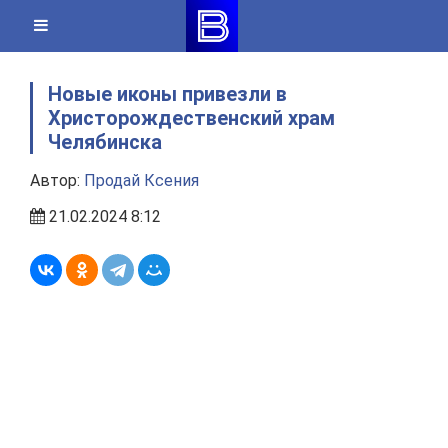
Skip
to
content
Новые иконы привезли в
Христорождественский храм
Челябинска
Автор:
Продай Ксения
21.02.2024 8:12