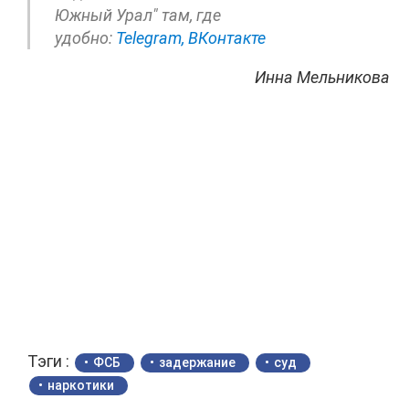
Южный Урал" там, где
удобно:
Telegram,
ВКонтакте
Инна Мельникова
Тэги :
ФСБ
задержание
суд
наркотики