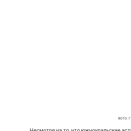
ФОТО: Г
Несмотря на то, что южноуральские ас