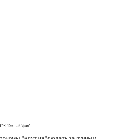
ТРК "Южный Урал"
трономы будут наблюдать за лунным