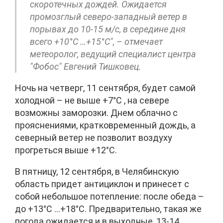
скоротечных дождей. Ожидается
промозглый северо-западный ветер в
порывах до 10-15 м/с, в середине дня
всего +10°C …+15°C", – отмечает
метеоролог, ведущий специалист центра
"Фобос" Евгений Тишковец.
Ночь на четверг, 11 сентября, будет самой
холодной – не выше +7°C , на севере
возможны заморозки. Днем облачно с
прояснениями, кратковременный дождь, а
северный ветер не позволит воздуху
прогреться выше +12°C.
В пятницу, 12 сентября, в Челябинскую
область придет антициклон и принесет с
собой небольшое потепление: после обеда –
до +13°C …+18°C. Предварительно, такая же
погода ожидается и в выходные, 13-14