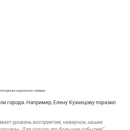
нитогорская картинная галерея
ли города. Например, Елену Кузнецову поразил
мает уровень восприятия, наверное, наших
орожан. Для города это большое событие!",