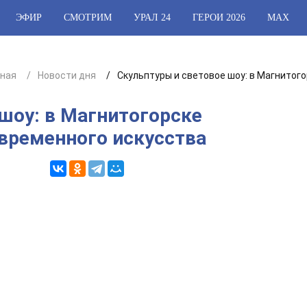
ЭФИР
СМОТРИМ
УРАЛ 24
ГЕРОИ 2026
МАХ
вная
Новости дня
Скульптуры и световое шоу: в Магнитог
шоу: в Магнитогорске
временного искусства