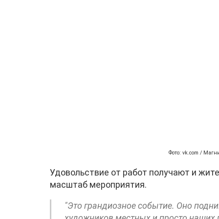
Фото: vk.com / Маг
Удовольствие от работ получают и жите
масштаб мероприятия.
"Это грандиозное событие. Оно подни
художников местных и просто наших г