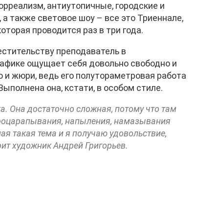
юрреализм, антиутопичные, городские и
а также световое шоу – все это Триеннале,
оторая проводится раз в три года.
естительству преподаватель в
графике ощущает себя довольно свободно и
 и жюри, ведь его полутораметровая работа
Выполнена она, кстати, в особом стиле.
а. Она достаточно сложная, потому что там
процарапывания, напыления, намазывания
ая такая тема и я получаю удовольствие,
рит художник Андрей Григорьев.