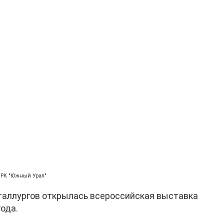
ГТРК "Южный Урал"
еталлургов открылась всероссийская выставка
года.