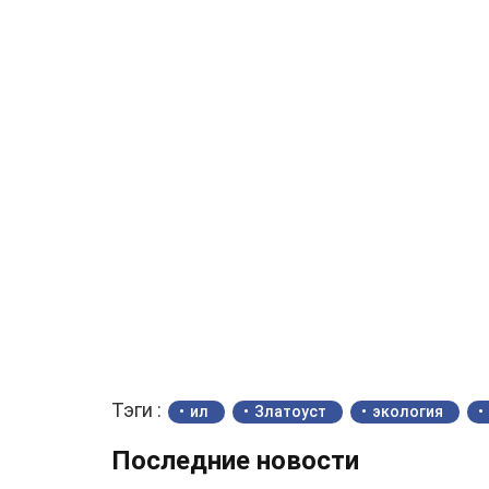
Тэги :
ил
Златоуст
экология
Последние новости