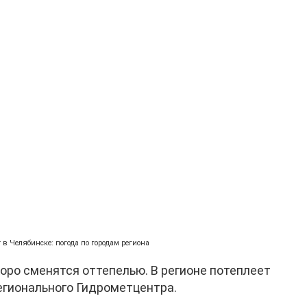
т в Челябинске: погода по городам региона
оро сменятся оттепелью. В регионе потеплеет
регионального Гидрометцентра.