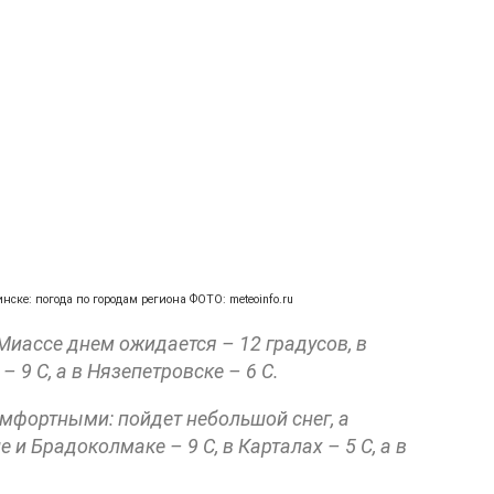
инске: погода по городам региона ФОТО: meteoinfo.ru
 Миассе днем ожидается – 12 градусов, в
– 9 С, а в Нязепетровске – 6 С.
мфортными: пойдет небольшой снег, а
 и Брадоколмаке – 9 С, в Карталах – 5 С, а в