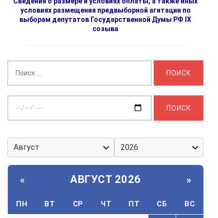
Сведения о размере и условиях оплаты, а также иных
условиях размещения предвыборной агитации по
выборам депутатов Государственной Думы РФ IX
созыва
Найти:
Выберите
дату:
АВГУСТ 2026
«
»
ПН
ВТ
СР
ЧТ
ПТ
СБ
ВС