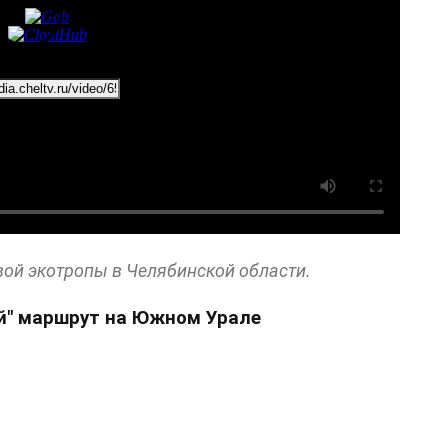
вой экотропы в Челябинской области.
й" маршрут на Южном Урале