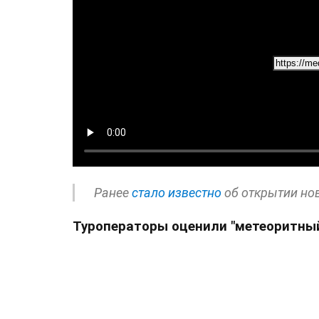
Ранее
стало известно
об открытии но
Туроператоры оценили "метеоритны