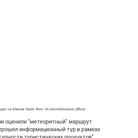
ут на Южном Урале. Фото: vk.com/chelmuseum_official
ии оценили "метеоритный" маршрут
прошел информационный тур в рамках
упности туристических продуктов".