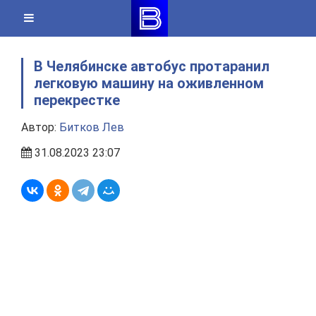
Skip
to
content
В Челябинске автобус протаранил
легковую машину на оживленном
перекрестке
Автор:
Битков Лев
31.08.2023 23:07