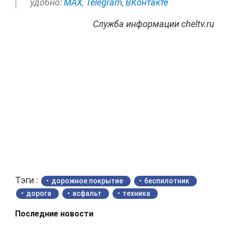
удобно:
МАХ
,
Telegram,
ВКонтакте
Служба информации cheltv.ru
Тэги :
дорожное покрытие
беспилотник
дорога
асфальт
техника
Последние новости