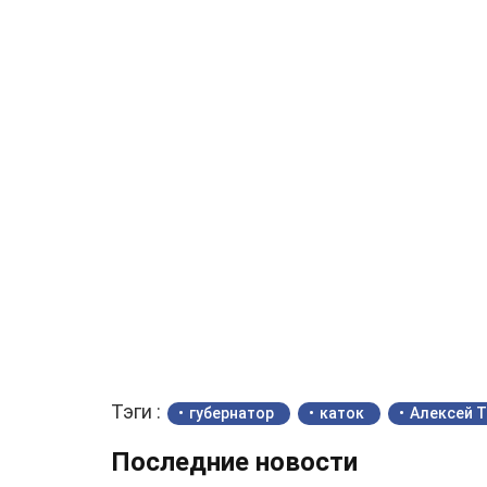
Тэги :
губернатор
каток
Алексей 
Последние новости