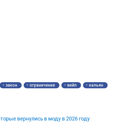
закон
ограничение
вейп
кальян
оторые вернулись в моду в 2026 году