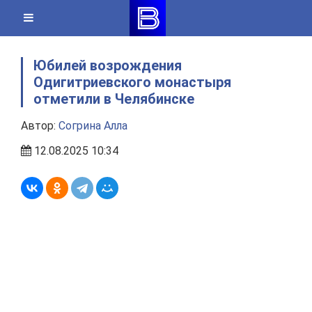
Skip
to
content
Юбилей возрождения
Одигитриевского монастыря
отметили в Челябинске
Автор:
Согрина Алла
12.08.2025 10:34