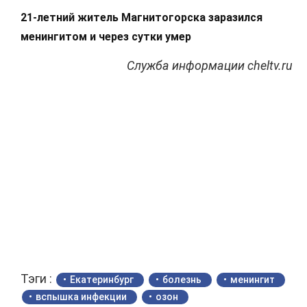
21-летний житель Магнитогорска заразился
менингитом и через сутки умер
Служба информации cheltv.ru
Тэги :
Екатеринбург
болезнь
менингит
вспышка инфекции
озон