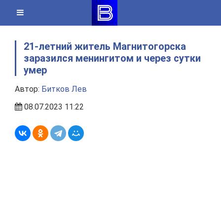
Skip
to
content
21-летний житель Магнитогорска
заразился менингитом и через сутки
умер
Автор:
Битков Лев
08.07.2023 11:22