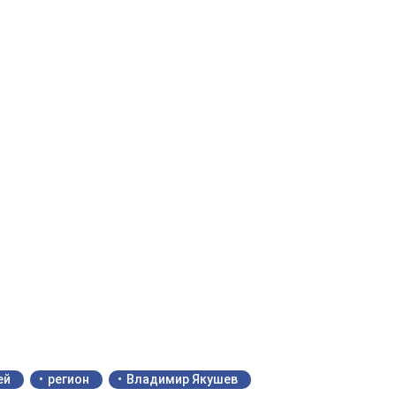
ей
регион
Владимир Якушев