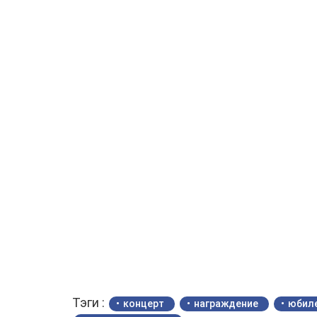
Тэги :
концерт
награждение
юбил