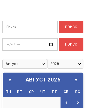
Найти:
Выберите
дату:
АВГУСТ 2026
«
»
ПН
ВТ
СР
ЧТ
ПТ
СБ
ВС
1
2