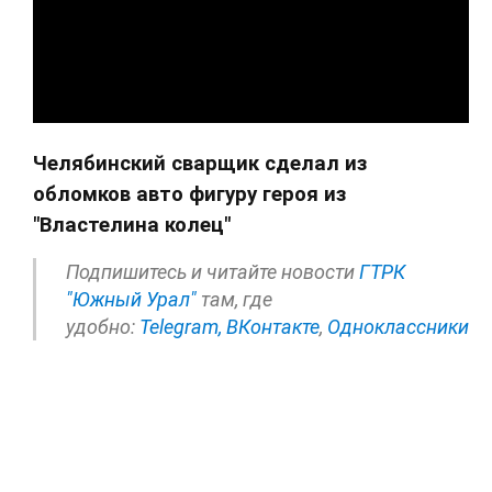
Челябинский сварщик сделал из
обломков авто фигуру героя из
"Властелина колец"
Подпишитесь и читайте новости
ГТРК
"Южный Урал"
там, где
удобно:
Telegram,
ВКонтакте
,
Одноклассники