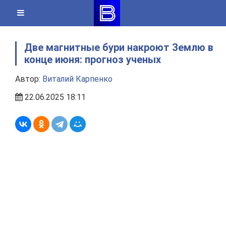
Skip
to
content
Две магнитные бури накроют Землю в
конце июня: прогноз ученых
Автор:
Виталий Карпенко
22.06.2025 18:11