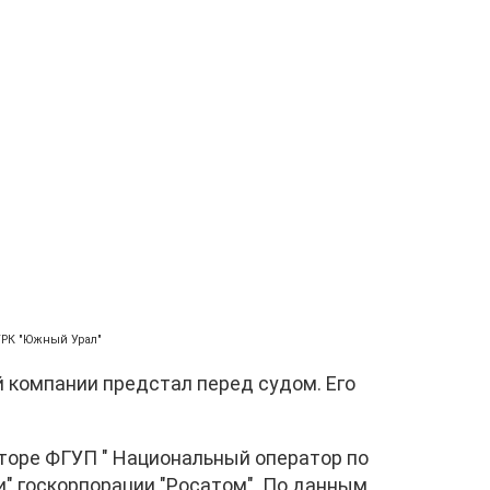
ГТРК "Южный Урал"
 компании предстал перед судом. Его
торе ФГУП " Национальный оператор по
 госкорпорации "Росатом". По данным