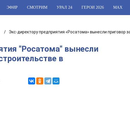
ЭФИР
СМОТРИМ
УРАЛ 24
ГЕРОИ 2026
МАХ
Экс-директору предприятия «Росатома» вынесли приговор за
ятия "Росатома" вынесли
 строительстве в
8