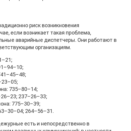
традиционно риск возникновения
чае, если возникает такая проблема,
льные аварийные диспетчеры. Они работают в
тветствующим организациям.
1–21;
91–94–10;
741–45–48;
–23–05;
на: 735–80–14;
–26–23; 237–26–33;
она: 775–30–39;
63–30–04; 264–56–31.
дежурные есть и непосредственно в
нием различных коммуникаций: в частности,