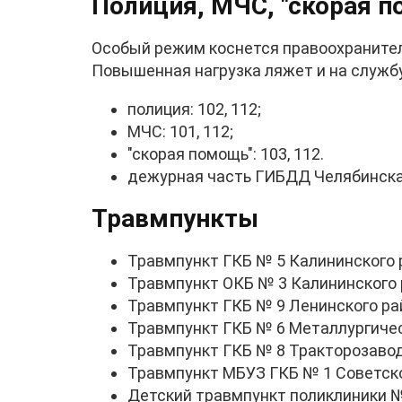
Полиция, МЧС, "скорая 
Особый режим коснется правоохранител
Повышенная нагрузка ляжет и на служб
полиция: 102, 112;
МЧС: 101, 112;
"скорая помощь": 103, 112.
дежурная часть ГИБДД Челябинска
Травмпункты
Травмпункт ГКБ № 5 Калининского р
Травмпункт ОКБ № 3 Калининского р
Травмпункт ГКБ № 9 Ленинского рай
Травмпункт ГКБ № 6 Металлургическ
Травмпункт ГКБ № 8 Тракторозаводс
Травмпункт МБУЗ ГКБ № 1 Советског
Детский травмпункт поликлиники №