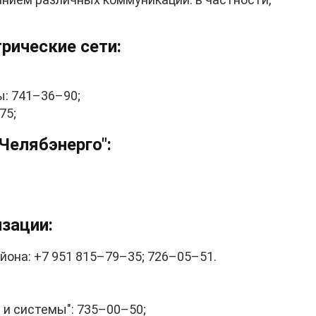
рические сети:
: 741–36–90;
75;
Челябэнерго":
зации:
йона: +7 951 815–79–35; 726–05–51.
 и системы": 735–00–50;