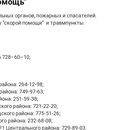
помощь"
ьных органов, пожарных и спасателей.
у "скорой помощи" и травмпункты.
 728–60–10;
айона: 264-12-98;
айона: 749-97-63;
она: 251-59-38;
ого района: 721-22-20;
кого района: 775-51-26;
о района: 232-68-08;
1 Центрального района: 729-89-03.