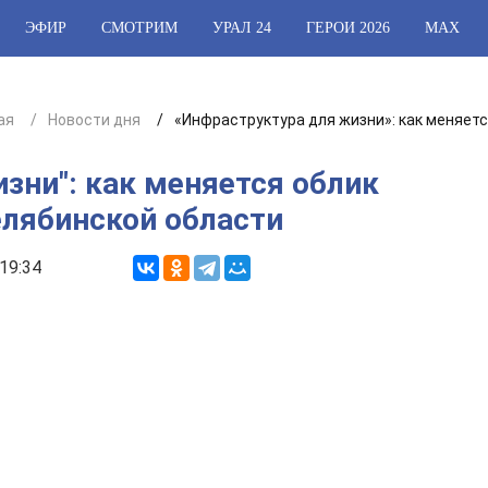
ЭФИР
СМОТРИМ
УРАЛ 24
ГЕРОИ 2026
МАХ
ая
Новости дня
«Инфраструктура для жизни»: как меняетс
зни": как меняется облик
елябинской области
19:34