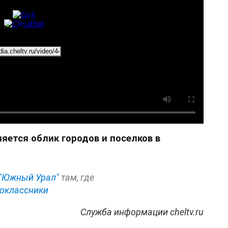
яется облик городов и поселков в
"Южный Урал"
там, где
оклассники
Служба информации cheltv.ru