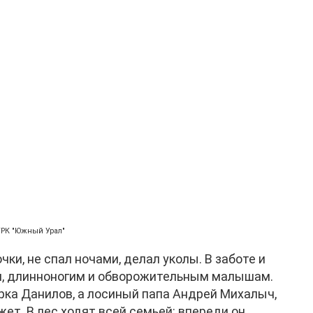
ГТРК "Южный Урал"
ки, не спал ночами, делал уколы. В заботе и
м, длинноногим и обворожительным малышам.
арка Данилов, а лосиный папа Андрей Михалыч,
ет. В лес ходят всей семьей: впереди он,