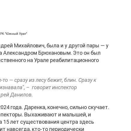
ГТРК "Южный Урал"
дрей Михайлович, была и у другой пары — у
а Александром Брюхановым. Это он был
нственного на Урале реабилитационного
-то — сразу из лесу бежит, блин. Сразу к
изнавала", – говорит инспектор
дрей Данилов.
024 года. Даренка, конечно, сильно скучает.
спекторы. Выхаживают и малышей, и
За 15 лет существования центра здесь
ит навсегда, кто-то периодически