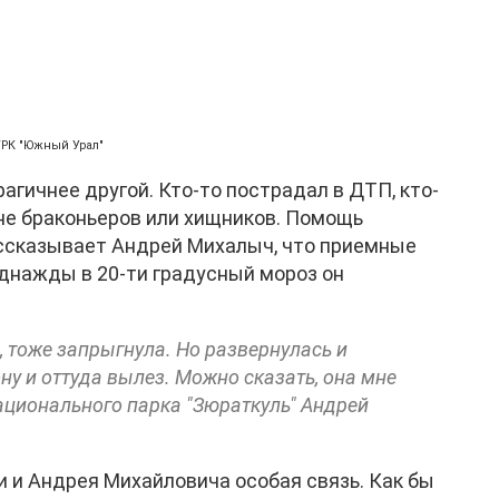
ГТРК "Южный Урал"
агичнее другой. Кто-то пострадал в ДТП, кто-
ине браконьеров или хищников. Помощь
ассказывает Андрей Михалыч, что приемные
Однажды в 20-ти градусный мороз он
а, тоже запрыгнула. Но развернулась и
ону и оттуда вылез. Можно сказать, она мне
национального парка "Зюраткуль" Андрей
и и Андрея Михайловича особая связь. Как бы