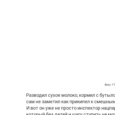
Фото: 
Разводил сухое молоко, кормил с бутылоч
сам не заметил как прикипел к смешны
И вот он уже не просто инспектор нацп
который без детей и шагу ступить не мож