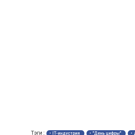
Тэги :
IT-индустрия
"День цифры"