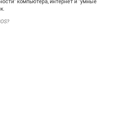
ности" компьютера, интернет и "умные
к.
SOS?