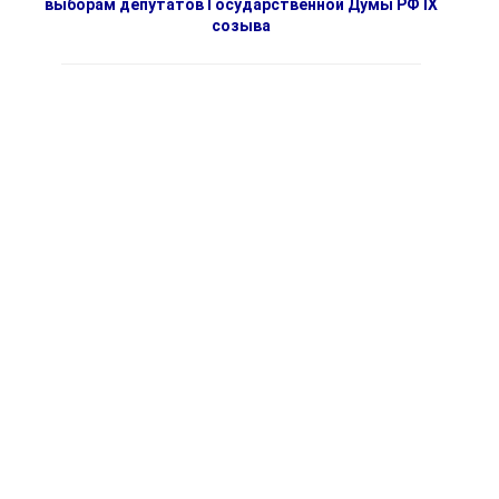
выборам депутатов Государственной Думы РФ IX
созыва