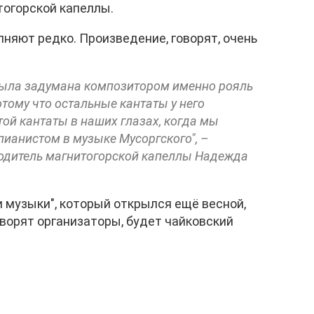
тогорской капеллы.
няют редко. Произведение, говорят, очень
 была задумана композитором именно рояль
отому что остальные кантаты у него
той кантаты в наших глазах, когда мы
ианистом в музыке Мусоргского", –
одитель магнитогорской капеллы Надежда
 музыки", который открылся ещё весной,
оворят организаторы, будет чайковский