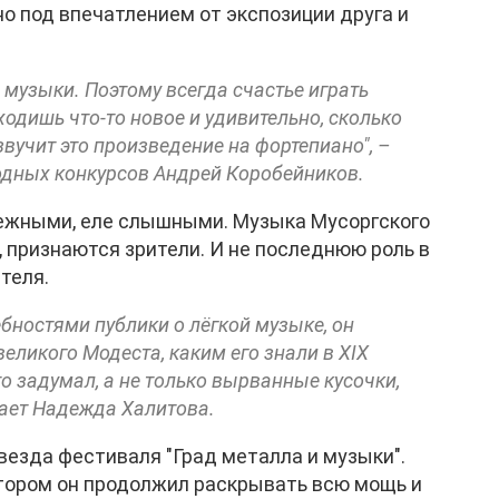
о под впечатлением от экспозиции друга и
 музыки. Поэтому всегда счастье играть
ходишь что-то новое и удивительно, сколько
вучит это произведение на фортепиано", –
одных конкурсов Андрей Коробейников.
ежными, еле слышными. Музыка Мусоргского
 признаются зрители. И не последнюю роль в
теля.
ебностями публики о лёгкой музыке, он
еликого Модеста, каким его знали в XIX
то задумал, а не только вырванные кусочки,
чает Надежда Халитова.
езда фестиваля "Град металла и музыки".
втором он продолжил раскрывать всю мощь и