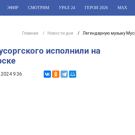
ЭФИР
СМОТРИМ
УРАЛ 24
ГЕРОИ 2026
МАХ
Главная
Новости дня
Легендарную музыку Мусо
соргского исполнили на
рске
.2024 9:36