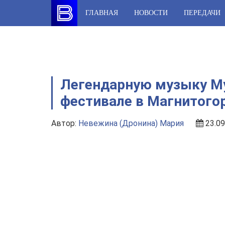
Skip
ГЛАВНАЯ
НОВОСТИ
ПЕРЕДАЧИ
to
content
Легендарную музыку Му
фестивале в Магнитого
Автор:
Невежина (Дронина) Мария
23.09