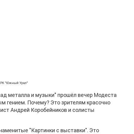
ГТРК "Южный Урал"
рад металла и музыки" прошёл вечер Модеста
ым гением. Почему? Это зрителям красочно
ст Андрей Коробейников и солисты
наменитые "Картинки с выставки". Это