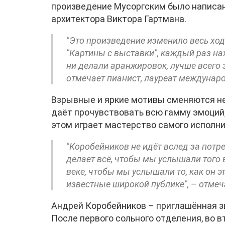
произведение Мусоргским было написан
архитектора Виктора Гартмана.
"Это произведение изменило весь ход
"Картины с выставки", каждый раз на
ни делали аранжировок, лучше всего з
отмечает пианист, лауреат междунар
Взрывные и яркие мотивы сменяются н
даёт прочувствовать всю гамму эмоций,
этом играет мастерство самого исполни
"Коробейников не идёт вслед за потр
делает всё, чтобы мы услышали того в
веке, чтобы мы услышали то, как он э
известные широкой публике", – отме
Андрей Коробейников – приглашённая зв
После первого сольного отделения, во 