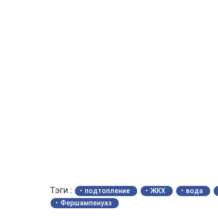
Тэги :
подтопление
ЖКХ
вода
Фершампенуаз