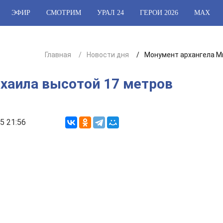
ЭФИР
СМОТРИМ
УРАЛ 24
ГЕРОИ 2026
МАХ
Главная
Новости дня
Монумент архангела Ми
хаила высотой 17 метров
е
5 21:56