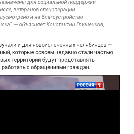
дназначены для социальной поддержки
числе, ветеранов спецоперации.
усмотрено и на благоустройство
ска", — объясняет Константин Гришенков,
вучали и для новоиспеченных челябинцев —
ный, которые совсем недавно стали частью
овых территорий будут представлять
 работать с обращениями граждан.