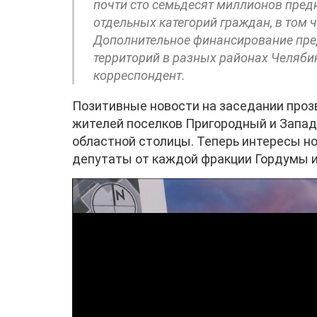
почти сто семьдесят миллионов пре
отдельных категорий граждан, в том 
Дополнительное финансирование пред
территорий в разных районах Челябин
корреспондент.
Позитивные новости на заседании проз
жителей поселков Пригородный и Запад
областной столицы. Теперь интересы н
депутаты от каждой фракции Гордумы и