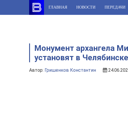
Skip
ГЛАВНАЯ
НОВОСТИ
ПЕРЕДАЧИ
to
content
Монумент архангела Ми
установят в Челябинск
Автор:
Гришенков Константин
24.06.202