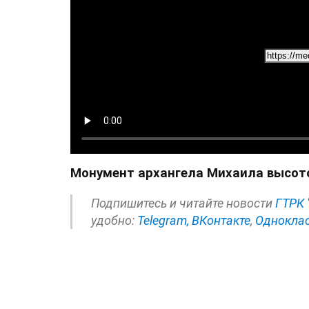
Монумент архангела Михаила высото
Подпишитесь и читайте новости
ГТРК 
удобно:
Telegram,
ВКонтакте
,
Однокла