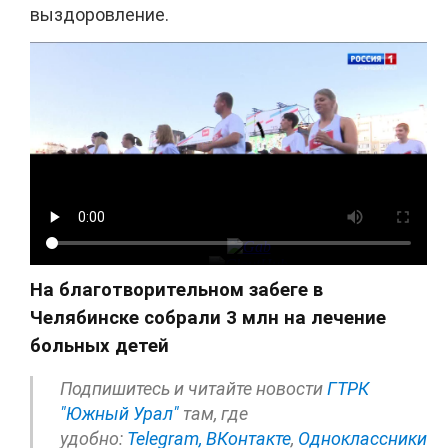
выздоровление.
На благотворительном забеге в
Челябинске собрали 3 млн на лечение
больных детей
Подпишитесь и читайте новости
ГТРК
"Южный Урал"
там, где
удобно:
Telegram,
ВКонтакте
,
Одноклассники