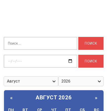
Найти:
Выберите
дату:
АВГУСТ 2026
«
»
ПН
ВТ
СР
ЧТ
ПТ
СБ
ВС