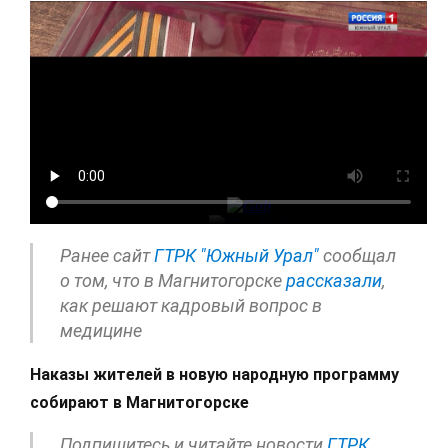
Ранее сайт
ГТРК "Южный Урал"
сообщал
о том, что в Магнитогорске
рассказали
,
как решают кадровый вопрос в
медицине
Наказы жителей в новую народную программу
собирают в Магнитогорске
Подпишитесь и читайте новости
ГТРК