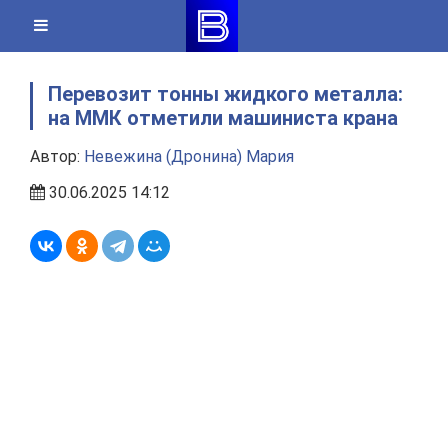
Skip
to
content
Перевозит тонны жидкого металла:
на ММК отметили машиниста крана
Автор:
Невежина (Дронина) Мария
30.06.2025 14:12