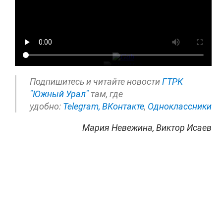
Подпишитесь и читайте новости
ГТРК
"Южный Урал"
там, где
удобно:
Telegram,
ВКонтакте
,
Одноклассники
Мария Невежина, Виктор Исаев