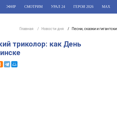
ЭФИР
СМОТРИМ
УРАЛ 24
ГЕРОИ 2026
МАХ
Главная
Новости дня
Песни, сказки и гигантск
кий триколор: как День
бинске