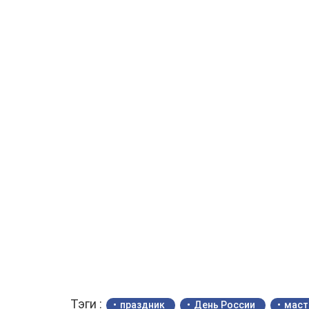
Тэги :
праздник
День России
маст