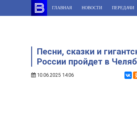
Skip
ГЛАВНАЯ
НОВОСТИ
ПЕРЕДАЧИ
to
content
Песни, сказки и гигантс
России пройдет в Челя
10.06.2025 14:06