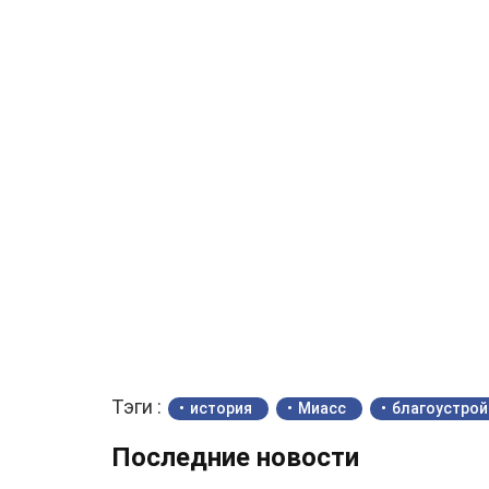
Тэги :
история
Миасс
благоустрой
Последние новости