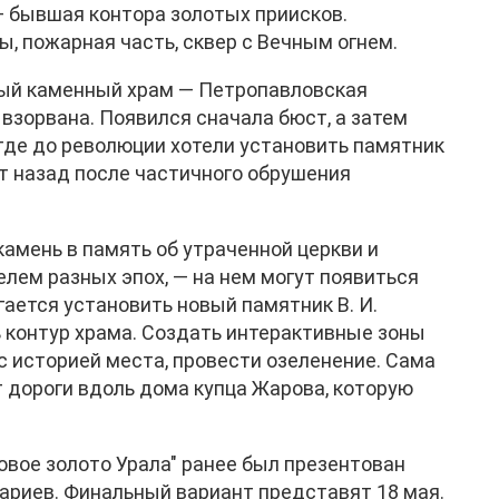
— бывшая контора золотых приисков.
, пожарная часть, сквер с Вечным огнем.
вый каменный храм — Петропавловская
 взорвана. Появился сначала бюст, а затем
 где до революции хотели установить памятник
ет назад после частичного обрушения
камень в память об утраченной церкви и
лем разных эпох, — на нем могут появиться
ается установить новый памятник В. И.
 контур храма. Создать интерактивные зоны
с историей места, провести озеленение. Сама
 дороги вдоль дома купца Жарова, которую
овое золото Урала" ранее был презентован
ариев. Финальный вариант представят 18 мая.