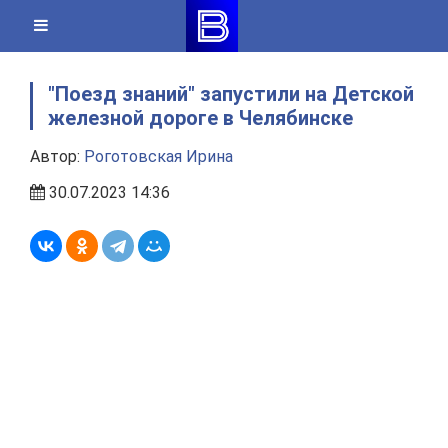
Skip
to
content
"Поезд знаний" запустили на Детской
железной дороге в Челябинске
Автор:
Роготовская Ирина
30.07.2023 14:36