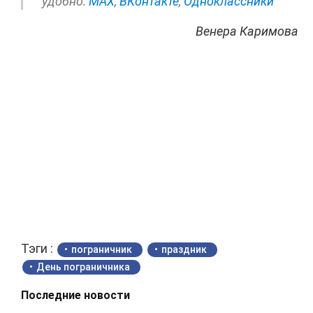
удобно:
МАХ
,
ВКонтакте
,
Одноклассники
Венера Каримова
Тэги :
пограничник
праздник
День пограничника
Последние новости