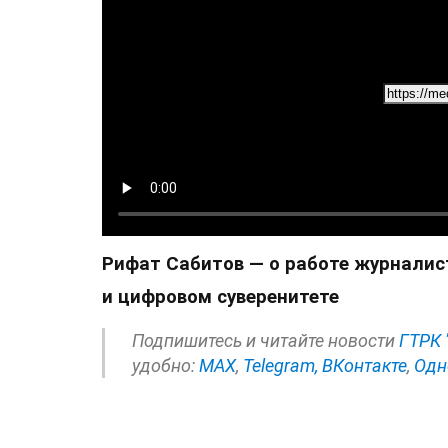
Рифат Сабитов — о работе журналис
и цифровом суверенитете
Подпишитесь и читайте новости
ГТРК 
удобно:
МАХ
,
Telegram,
ВКонтакте
,
Одн