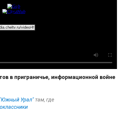
тов в приграничье, информационной войне
"Южный Урал"
там, где
оклассники