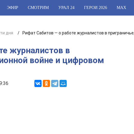
ЭФИР
СМОТРИМ
УРАЛ 24
ГЕРОИ 2026
МАХ
ти дня
Рифат Сабитов — о работе журналистов в приграничь
те журналистов в
ионной войне и цифровом
9:36