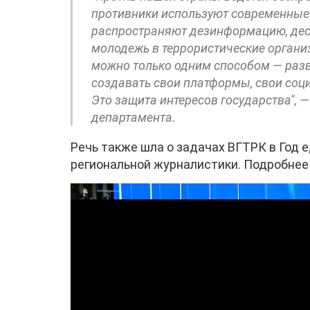
противники используют современные
распространяют дезинформацию, дес
молодежь в террористические органи
можно только одним способом — разв
создавать свои платформы, свои соц
Это защита интересов государства", 
департамента.
Речь также шла о задачах ВГТРК в Год 
региональной журналистики. Подробнее 