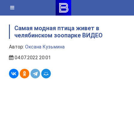
Skip
to
content
Самая модная птица живет в
челябинском зоопарке ВИДЕО
Автор:
Оксана Кузьмина
04.07.2022 20:01