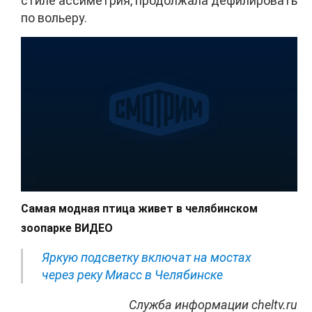
стиле ассиметрия, продолжала дефилировать
по вольеру.
Самая модная птица живет в челябинском
зоопарке ВИДЕО
Яркую подсветку включат на мостах
через реку Миасс в Челябинске
Служба информации cheltv.ru